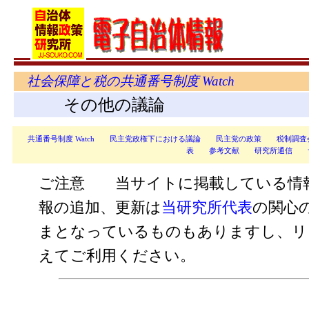
社会保障と税の共通番号制度 Watch
その他の議論
共通番号制度 Watch
民主党政権下における議論
民主党の政策
税制調査
表
参考文献
研究所通信
ご注意 当サイトに掲載している情
報の追加、更新は
当研究所代表
の関心
まとなっているものもありますし、リ
えてご利用ください。