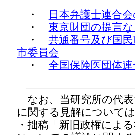
・
日本弁護士連合会
・
東京財団の提言な
・
共通番号及び国民
市委員会
・
全国保険医団体連
なお、当研究所の代表
に関する見解について
・拙稿「新旧政権による