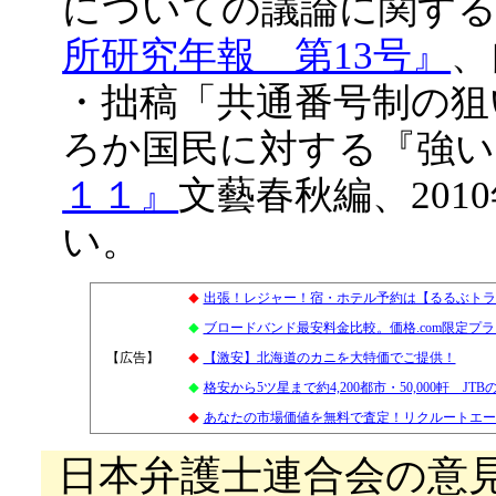
についての議論に関する
所研究年報 第13号』
、
・拙稿「共通番号制の狙
ろか国民に対する『強い
１１』
文藝春秋編、201
い。
出張！レジャー！宿・ホテル予約は【るるぶトラ
◆
ブロードバンド最安料金比較。価格.com限定プ
◆
【広告】
4
【激安】北海道のカニを大特価でご提供！
◆
格安から5ツ星まで約4,200都市・50,000軒 JT
◆
あなたの市場価値を無料で査定！リクルートエー
◆
日本弁護士連合会の意