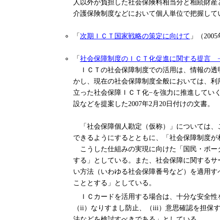
人以外が負担した社会保険料相当分と相続財産
介護保険制度などにおいて個人単位で把握して
「
次期ＩＣＴ国家戦略の策定に向けて
」（200
「
社会保障制度のＩＣＴ化促進に関する提言 
ＩＣＴの社会保障制度での活用は、情報の透明
かし、現在の社会保障制度全般においては、利
立った社会保障ＩＣＴ化−を強力に推進してい
設などを提案した2007年2月20日付けの文書。
「社会保障個人勘定（仮称）」については、こ
できるようにするとともに、「社会保障制度が
こうした仕組みの実現に向けた「国民・ポータ
する」としている。また、社会保障に関するサ
い方法（いわゆる社会保障番号など）を適用す
こととする」としている。
ＩＣカードを活用する場合は、十分な安全性を
（ii）なりすまし防止、（iii）意思確認を担保する
法などを検討すべきである」としている。