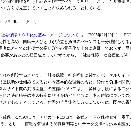
との間で調整を行う仕組みも検討すべき」であり、「こうした基盤整備
いく方向で見直していくことが求められる」としている。
5年10月18日）（PDF）
−社会保障ＩＣＴ化の基本イメージについて−
」（2007年2月20日）（PD
性を高め、国民一人ひとりが受益と負担のバランスを十分理解しうる
用者にとっての利便性の高い形での電子化が十分に進展しておらず、早
く必要があるとの経団連としての考えから、「社会保障・社会福祉に関
れを創設することで、「社会保障・社会福祉に関するポータルサイト
相互扶助の仕組みであるという基本的な理解のもと、給付と負担の関係
ルサイト間の共通基盤」の整備については、「多様な手段によるアク
ービス受給時等の本人特定に誤りを防ぐとともに、本人確認についての
べきである」としている。付番の「具体的な方法については、既存の番
確保するためには「ＩＣカード上には、各種データを保持せず、電子上
」とし、「情報を管理する関係機関等とのデータ交換のための認証は、PKI（公開鍵基