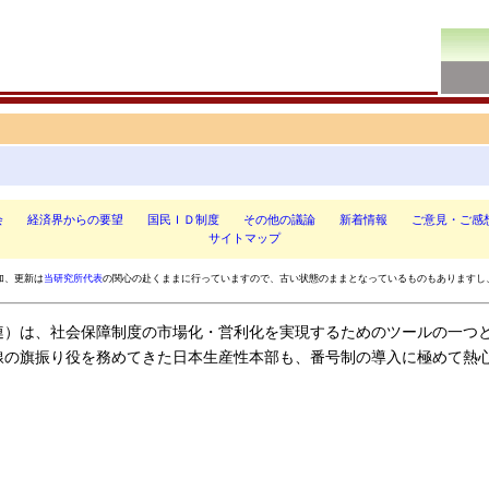
会
経済界からの要望
国民ＩＤ制度
その他の議論
新着情報
ご意見・ご感
サイトマップ
加、更新は
当研究所代表
の関心の赴くままに行っていますので、古い状態のままとなっているものもありますし
）は、社会保障制度の市場化・営利化を実現するためのツールの一つ
線の旗振り役を務めてきた日本生産性本部も、番号制の導入に極めて熱