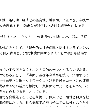
正性・納得性、経済との整合性、透明性）に基づき、今後の
を合理化する、(2)趣旨が類似した給付を統廃合する（特
を検討すべき」であり、「公費増分の財源については、所得
る仕組みとして、「総合的な社会保障・福祉オンラインシス
る個人番号と、(2)同制度に関する個人ごとの会計を整備す
面での不公正をなくすことを目的の一つとするものである。
のである」とし、「当面、基礎年金番号を拡充、活用するこ
た住民基本台帳ネットワークにおける住民票コードとの連携
税者番号での活用も検討し、負担面での公正さを高めていく
導入も必要である」としている。
給付を合理化することを前提に、個人ごとに給付と負担を把
相続時における、社会保障受給額（特に年金給付）のうち本