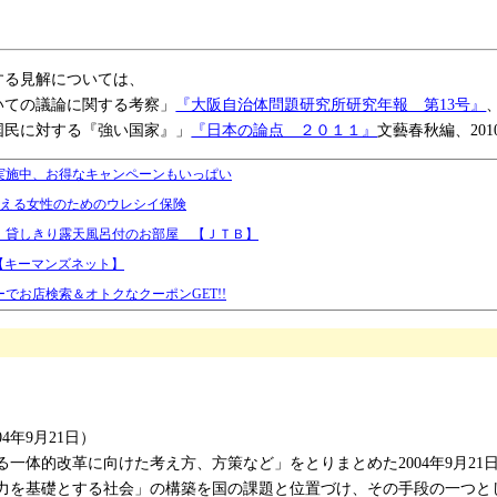
する見解については、
いての議論に関する考察」
『大阪自治体問題研究所研究年報 第13号』
国民に対する『強い国家』」
『日本の論点 ２０１１』
文藝春秋編、201
実施中、お得なキャンペーンもいっぱい
らえる女性のためのウレシイ保険
、貸しきり露天風呂付のお部屋 【ＪＴＢ】
【キーマンズネット】
でお店検索＆オトクなクーポンGET!!
04年9月21日）
一体的改革に向けた考え方、方策など」をとりまとめた2004年9月2
力を基礎とする社会」の構築を国の課題と位置づけ、その手段の一つと