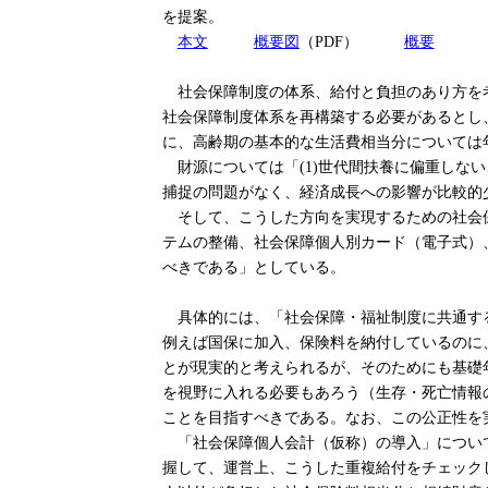
を提案。
本文
概要図
（PDF）
概要
社会保障制度の体系、給付と負担のあり方を考
社会保障制度体系を再構築する必要があるとし、
に、高齢期の基本的な生活費相当分については
財源については「(1)世代間扶養に偏重しない
捕捉の問題がなく、経済成長への影響が比較的
そして、こうした方向を実現するための社会保
テムの整備、社会保障個人別カード（電子式）、
べきである」としている。
具体的には、「社会保障・福祉制度に共通する
例えば国保に加入、保険料を納付しているのに
とが現実的と考えられるが、そのためにも基礎
を視野に入れる必要もあろう（生存・死亡情報
ことを目指すべきである。なお、この公正性を
「社会保障個人会計（仮称）の導入」について
握して、運営上、こうした重複給付をチェック