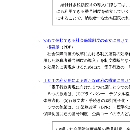
給付付き税額控除の導入に際しては、
にも利用できる番号制度を確立していく
にすることで、納税者すなわち国民の利
安心で信頼できる社会保障制度の確立に向けて
概要版
（PDF）
社会保障制度の改革における制度運営の効率化
用した納税者番号制度の導入」を制度横断的な
を効果的に実現させるためには、電子行政の一
ＩＣＴの利活用による新たな政府の構築に向け
「電子行政実現に向けた５つの原則と３つの
５つの原則は、(1)プライバシー、デジタル格
体最適化 (5)行政文書・手続きの原則電子化
３つの施策は、(1)業務改革（BPR）・標準化
保障制度共通の番号制度、企業コードの導入ど
(3)税・社会保障制度共通の番号制度、