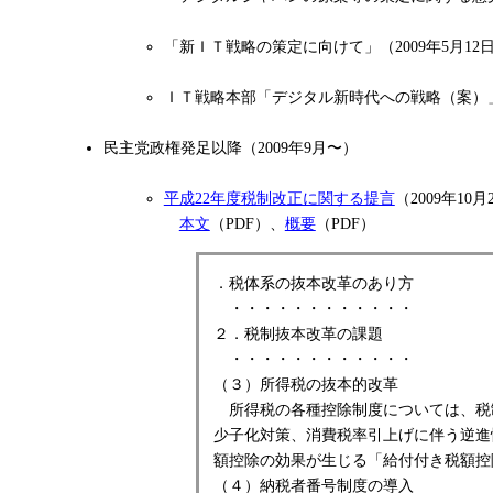
「新ＩＴ戦略の策定に向けて」（2009年5月12
ＩＴ戦略本部「デジタル新時代への戦略（案）」
民主党政権発足以降（2009年9月〜）
平成22年度税制改正に関する提言
（2009年10
本文
（PDF）、
概要
（PDF）
．税体系の抜本改革のあり方
・・・・・・・・・・・・
２．税制抜本改革の課題
・・・・・・・・・・・・
（３）所得税の抜本的改革
所得税の各種控除制度については、税
少子化対策、消費税率引上げに伴う逆進
額控除の効果が生じる「給付付き税額控
（４）納税者番号制度の導入