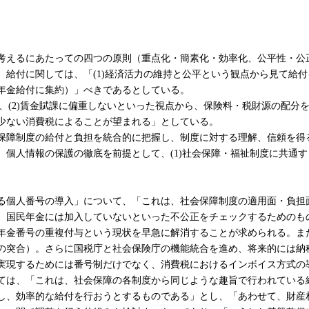
えるにあたっての四つの原則（重点化・簡素化・効率化、公平性・公
給付に関しては、「(1)経済活力の維持と公平という観点から見て給付
年金給付に集約）」べきであるとしている。
、(2)賃金賦課に偏重しないといった視点から、保険料・税財源の配分
少ない消費税によることが望まれる」としている。
障制度の給付と負担を統合的に把握し、制度に対する理解、信頼を得
個人情報の保護の徹底を前提として、(1)社会保障・福祉制度に共通す
個人番号の導入」について、「これは、社会保障制度の適用面・負担
、国民年金には加入していないといった不公正をチェックするためのも
年金番号の重複付与という現状を早急に解消することが求められる。ま
の突合）。さらに国税庁と社会保険庁の機能統合を進め、将来的には納
実現するためには番号制だけでなく、消費税におけるインボイス方式の
は、「これは、社会保障の各制度から同じような趣旨で行われている
し、効率的な給付を行おうとするものである」とし、「あわせて、財産