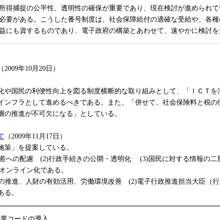
所得捕捉の公平性、透明性の確保が重要であり、現在検討が進められて
必要がある。こうした番号制度は、社会保障給付の適確な受給や、各種
益にも資するものであり、電子政府の構築とあわせて、速やかに検討を
（2009年10月20日）
や国民の利便性向上を図る制度横断的な取り組みとして、「ＩＣＴを
インフラとして進めるべきである。また、「併せて、社会保険料と税の
層の推進が不可欠になる」としている。
て
（2009年11月17日）
施策」を提案している。
差への配慮 (2)行政手続きの公開・透明化 (3)国民に対する情報の二
・オンライン化である。
の推進、人財の有効活用、労働環境改善 (2)電子行政推進担当大臣（行
ある。
企業コードの導入