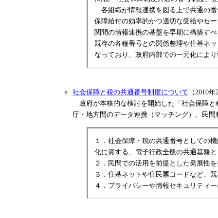
各組織が情報連携を図る上で共通の番
保障給付の効率的かつ適切な受給やセー
関間の情報連携の基盤を早期に構築すべ
既存の各種番号との関係整理や住基ネッ
なっており、政府内部での一元化により
社会保障と税の共通番号制度について
（2010年
政府が本格的な検討を開始した「社会保障と税
庁・地方間のデータ連携（マッチング）、民間
１．社会保障・税の共通番号としての機
化に資する、電子行政全般の共通基盤と
２．民間での活用を前提とした発展性を
３．住基ネットや住民票コードなど、既
４．プライバシーや情報セキュリティー