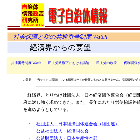
社会保障と税の共通番号制度 Watch
経済界からの要望
共通番号制度 Watch
民主党政権下における議論
民主党の政策
税制調査
ご注意 当サイトに掲載している情報は全てが最新のものとは限りません。掲載情報の追
経済界、とりわけ社団法人・日本経済団体連合会（経団連
府に対し強く求めてきた。また、長年にわたり労使協調路
を進めようとしている。
・
社団法人・日本経済団体連合会（経団連）
・
公益社団法人・経済同友会
・
公益財団法人・日本生産性本部