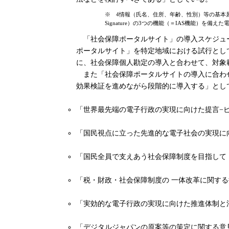
※ 4情報（氏名、住所、年齢、性別）等の基本属性情
Signature）の3つの機能（＝IAS機能）を備え
「社会保障ポータルサイト」の導入スケジュー
ポータルサイト」を特定地域における試行とし
に、社会保障個人勘定の導入と合わせて、対象
また「社会保障ポータルサイトの導入に合わせ
効果検証を進めながら段階的に導入する」とし
「世界最先端の電子行政の実現に向けた提言−ビジ
「国民視点に立った先進的な電子社会の実現に向け
「国民全員で支えあう社会保障制度を目指して −
「税・財政・社会保障制度の 一体改革に関する提
「実効的な電子行政の実現に向けた推進体制と法制
「デジタルジャパンの原案等の策定に関する意見」