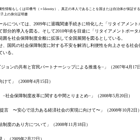
報もしくはID番号（＝Identity）、真正の本人であることを国または自治体が保証する電子認
た電子上の身分証明書
ルについては、2009年に退職関連手続きに特化した「リタイアメント
て部分的導入を図る。そして2010年頃を目途に「リタイアメントポー
範囲を社会保障制度全般に拡張して全国展開を図るとしている。
、国民の社会保障制度に対する不安を解消し利便性を向上させる社会
ている。
ョンの共有と官民パートナーシップによる推進を−」（2007年4月17
て」（2008年4月15日）
社会保障制度改革に関する中間とりまとめ−」（2008年5月20日）
言 〜安心で活力ある経済社会の実現に向けて〜」（2008年10月2日
度のあり方について」（2008年11月18日）
（2009年2月22日）