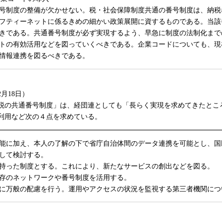
号制度の整備が欠かせない。税・社会保障制度共通の番号制度は、納税
フティーネットに係るきめの細かい政策展開に資するものである。当該
きである。共通番号制度が必ず実現するよう、早急に制度の法制化まで
トの有効活用などを図っていくべきである。企業コードについても、現
情報連携を図るべきである。
2月18日）
の共通番号制度」は、経団連としても「長らく実現を求めてきたとこ
利用など次の４点を求めている。
能に加え、本人の了解の下で省庁自治体間のデータ連携を可能とし、国
して検討する。
持った制度とする。これにより、新たなサービスの創出などを図る。
存のネットワークや番号制度を活用する。
に万般の配慮を行う。運用やアクセスの状況を監視する第三者機関につ