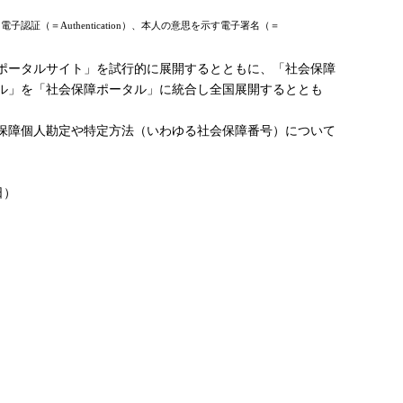
証（＝Authentication）、本人の意思を示す電子署名（＝
ポータルサイト」を試行的に展開するとともに、「社会保障
タル」を「社会保障ポータル」に統合し全国展開するととも
保障個人勘定や特定方法（いわゆる社会保障番号）について
日）
）