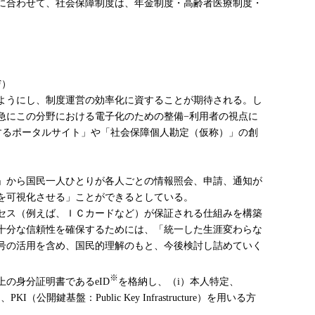
に合わせて、社会保障制度は、年金制度・高齢者医療制度・
F）
ようにし、制度運営の効率化に資することが期待される。し
急にこの分野における電子化のための整備−利用者の視点に
するポータルサイト」や「社会保障個人勘定（仮称）」の創
」から国民一人ひとりが各人ごとの情報照会、申請、通知が
を可視化させる」ことができるとしている。
セス（例えば、ＩＣカードなど）が保証される仕組みを構築
十分な信頼性を確保するためには、「統一した生涯変わらな
号の活用を含め、国民的理解のもと、今後検討し詰めていく
※
の身分証明書であるeID
を格納し、（i）本人特定、
盤：Public Key Infrastructure）を用いる方