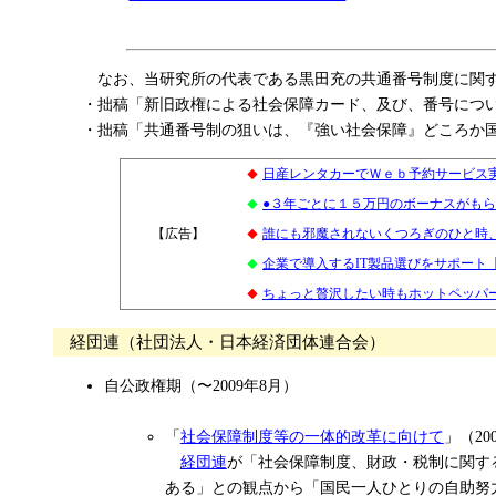
なお、当研究所の代表である黒田充の共通番号制度に関
・拙稿「新旧政権による社会保障カード、及び、番号につ
・拙稿「共通番号制の狙いは、『強い社会保障』どころか
日産レンタカーでＷｅｂ予約サービス
◆
●３年ごとに１５万円のボーナスがも
◆
【広告】
1
誰にも邪魔されないくつろぎのひと時
◆
企業で導入するIT製品選びをサポート
◆
ちょっと贅沢したい時もホットペッパー
◆
経団連（社団法人・日本経済団体連合会）
自公政権期（〜2009年8月）
「
社会保障制度等の一体的改革に向けて
」（20
経団連
が「社会保障制度、財政・税制に関する
ある」との観点から「国民一人ひとりの自助努