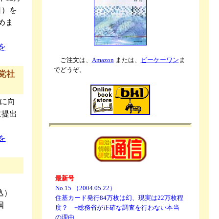
日）を
めま
を
ご注文は、
Amazon
または、
ビーケーワン
ま
でどうぞ。
党社
入に向
に提出
を
最新号
No.15 （2004.05.22）
込）
住基カード発行84万枚は幻、現実は22万枚程
国
度？ −総務省が正確な調査を行わない本当
の理由