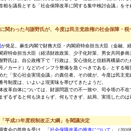
首相を議長とする「社会保障改革に関する集中検討会議」をそ
に関わった与謝野氏が、今度は民主党政権の社会保障・税
閣
が発足。麻生内閣で財務大臣・内閣府特命担当大臣（金融、
閣府特命担当大臣（経済財政政策、少子化対策、男女共同参画
謝野氏は、自公政権下で「行政は、安心強化と信頼再構築のた
号／カード）などのインフラ整備を急ぐべきである」とする報
めた「安心社会実現会議」の責任者。その彼が、今度は民主党
番号制度は、いよいよ現実味を帯びてきたようだ。
体改革自体については、財源問題での不一致や、司令塔の不在
まずるずると何も決まらず、何もできず、結局、実現したのは
「平成23年度税制改正大綱」を閣議決定
制調査会の答申を受け、「
社会保障改革の推進について
」（2010