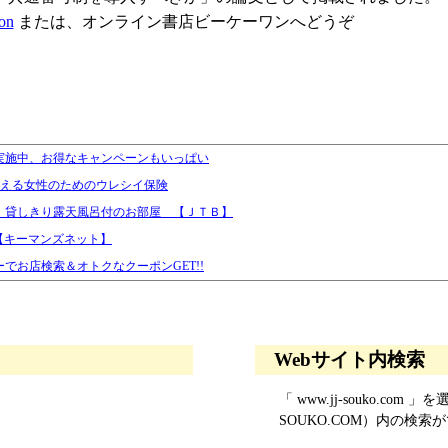
on
または、オンライン書店ビーケーワンへどうぞ
実施中、お得なキャンペーンもいっぱい
らえる女性のためのウレシイ保険
、貸しきり露天風呂付のお部屋 【ＪＴＢ】
【キーマンズネット】
でお店検索＆オトクなクーポンGET!!
Webサイト内検索
「 www.jj-souko.c
SOUKO.COM）内の検索