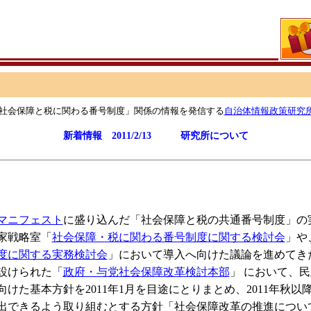
社会保障と税に関わる番号制度」関係の情報を発信する
自治体情報政策研究
新着情報 2011/2/13
研究所について
マニフェスト
に盛り込んだ「社会保障と税の共通番号制度」の
家戦略室「
社会保障・税に関わる番号制度に関する検討会
」や
度に関する実務検討会
」において導入へ向けた議論を進めてき
に設けられた「
政府・与党社会保障改革検討本部
」 において、
けた基本方針を2011年1月を目途にとりまとめ、2011年秋以
出できるよう取り組むとする方針「社会保障改革の推進につい