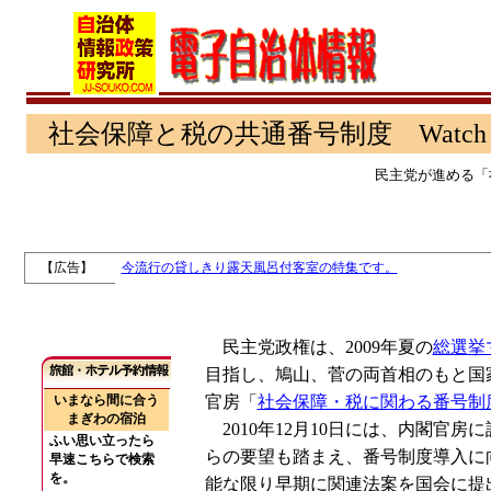
社会保障と税の共通番号制度 Watch
民主党が進める「
【広告】
0
今流行の貸しきり露天風呂付客室の特集です。
民主党政権は、2009年夏の
総選挙
目指し、鳩山、菅の両首相のもと国
官房「
社会保障・税に関わる番号制
2010年12月10日には、内閣官房
らの要望も踏まえ、番号制度導入に向
能な限り早期に関連法案を国会に提