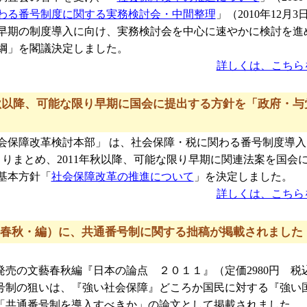
わる番号制度に関する実務検討会・中間整理
」（2010年12月3
早期の制度導入に向け、実務検討会を中心に速やかに検討を進
大綱」を閣議決定しました。
詳しくは、こちら
年秋以降、可能な限り早期に国会に提出する方針を「政府・与
党社会保障改革検討本部」 は、社会保障・税に関わる番号制度導
をとりまとめ、2011年秋以降、可能な限り早期に関連法案を国会
基本方針「
社会保障改革の推進について
」を決定しました。
詳しくは、こちら
春秋・編）に、共通番号制に関する拙稿が掲載されました
5日発売の文藝春秋編『日本の論点 ２０１１』（定価2980円 税
号制の狙いは、『強い社会保障』どころか国民に対する『強い
5「共通番号制を導入すべきか」の論文として掲載されました。