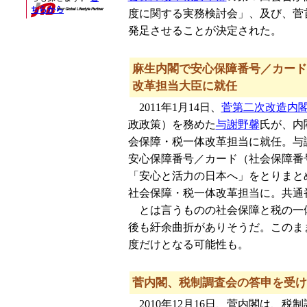
度に関する実務検討会」、及び、菅
発足させることが決定された。
麻生内閣で安心保障番号／カード
改革担当大臣に就任
2011年1月14日、
菅第二次改造内
政政策）を務めた
与謝野馨
氏が、内
会保障・税一体改革担当に就任。与
安心保障番号／カード（社会保障番
「安心と活力の日本へ」をとりまと
社会保障・税一体改革担当に。共通
とは言うものの社会保障と税の一
後も紆余曲折がありそうだ。このま
度だけとなる可能性も。
菅内閣、税制調査会の答申を受け
2010年12月16日、菅内閣は、税