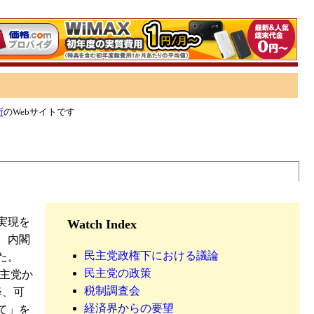
所
のWebサイトです
実現を
Watch Index
、内閣
民主党政権下における議論
た。
民主党の政策
民主党か
税制調査会
降、可
経済界からの要望
て」を