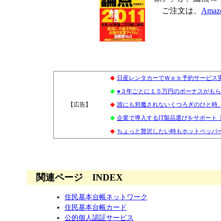
ご注文は、
Amaz
日産レンタカーでＷｅｂ予約サービス
◆
●３年ごとに１５万円のボーナスがも
◆
【広告】
1
誰にも邪魔されないくつろぎのひと時
◆
企業で導入するIT製品選びをサポート
◆
ちょっと贅沢したい時もホットペッパー
◆
関連ページ INDEX
住民基本台帳ネットワーク
住民基本台帳カード
公的個人認証サービス