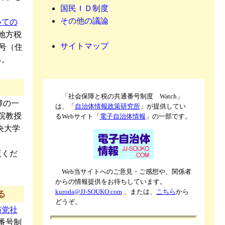
国民ＩＤ制度
その他の議論
いての
地方税
サイトマップ
号（住
る。
「社会保障と税の共通番号制度 Watch」
障の一
は、「
自治体情報政策研究所
」が提供してい
院教授
るWebサイト「
電子自治体情報
」の一部です。
央大学
覧くだ
Web当サイトへのご意見・ご感想や、関係者
からの情報提供をお待ちしています。
kuroda@JJ-SOUKO.com
、または、
こちら
から
る
どうぞ。
与党社
番号制