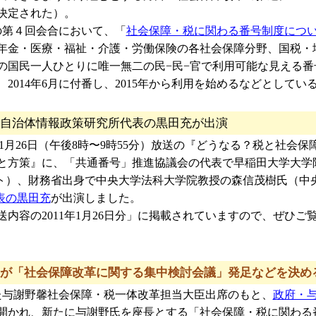
議決定された）。
日の第４回会合において、「
社会保障・税に関わる番号制度につ
年金・医療・福祉・介護・労働保険の各社会保障分野、国税・
の国民一人ひとりに唯一無二の民−民−官で利用可能な見える番
2014年6月に付番し、2015年から利用を始めるなどとしてい
」に、自治体情報政策研究所代表の黒田充が出演
1月26日（午後8時〜9時55分）放送の『どうなる？税と社会保
と方策』に、「共通番号」推進協議会の代表で早稲田大学大学
イト）、財務省出身で中央大学法科大学院教授の森信茂樹氏（中
表の黒田充
が出演しました。
容の2011年1月26日分」に掲載されていますので、ぜひご
が「社会保障改革に関する集中検討会議」発足などを決め
れた与謝野馨社会保障・税一体改革担当大臣出席のもと、
政府・
開かれ、新たに与謝野氏を座長とする「社会保障・税に関わる