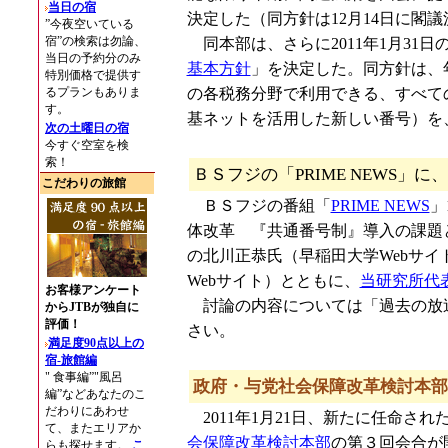
決定した（同方針は12月14日に閣
同本部は、さらに2011年1月31
基本方針
」を決定した。同方針は、
の各税務分野で利用できる、すべて
基ネットを活用した新しい番号）を、
ＢＳフジの「PRIME NEWS
ＢＳフジの番組「
PRIME NEWS
」
体改革 『共通番号制』導入の課題
の北川正恭氏（早稲田大学Webサ
Webサイト）とともに、
当研究所代
討論の内容については「過去の放送内
さい。
政府・与党社会保障改革検討本部
2011年1月21日、新たに任命さ
会保障改革検討本部
の第３回会合が