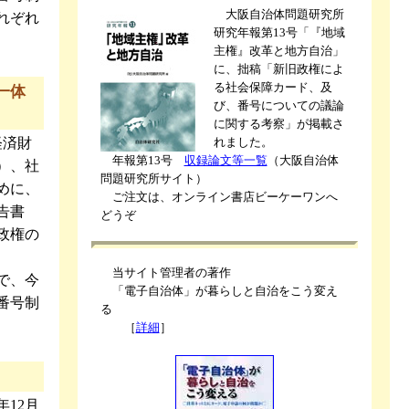
大阪自治体問題研究所
れぞれ
研究年報第13号「『地域
主権』改革と地方自治」
に、拙稿「新旧政権によ
る社会保障カード、及
一体
び、番号についての議論
に関する考察」が掲載さ
経済財
れました。
年報第13号
収録論文等一覧
（大阪自治体
）、社
問題研究所サイト）
めに、
ご注文は、オンライン書店ビーケーワンへ
告書
どうぞ
政権の
当サイト管理者の著作
で、今
「電子自治体」が暮らしと自治をこう変え
番号制
る
［
詳細
］
年12月