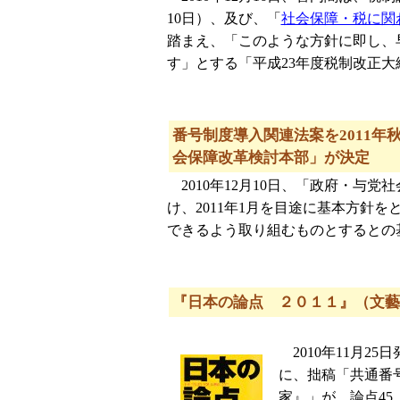
10日）、及び、「
社会保障・税に関
踏まえ、「このような方針に即し、
す」とする「平成23年度税制改正
番号制度導入関連法案を2011
会保障改革検討本部」が決定
2010年12月10日、「政府・与
け、2011年1月を目途に基本方針
できるよう取り組むものとするとの
『日本の論点 ２０１１』（文藝
2010年11月2
に、拙稿「共通番
家』」が、論点4