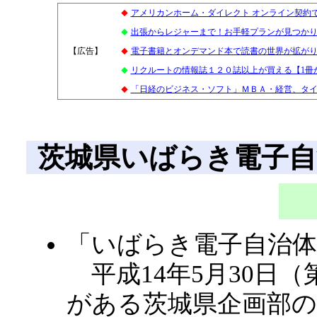
アメリカンホーム・ダイレクト オンライン契約で
◆
出張からレジャーまで！お手軽プランが見つかります
◆
【広告】
3
電子書籍とオンデマンド本で読書の世界が拡が
◆
リクルートの情報誌１２０誌以上が買える【1冊
◆
「日経のビジネス・ソフト」ＭＢＡ・経営、タ
◆
茨城県いばらき電子自
「いばらき電子自治
平成14年5月30日
がある茨城県企画部