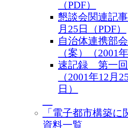
（PDF）
懇談会関連記事 2
月25日（PDF）
自治体連携部
（案）（2001年
速記録 第一回（
（2001年12月
日）
「電子都市構築に
資料一覧