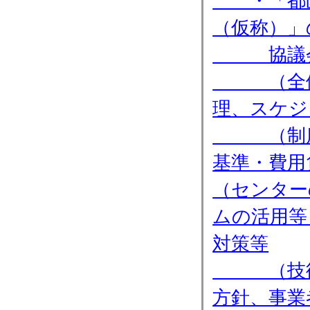
・「都区
（仮称）」
協議会で
（全体）
理、スケジ
（制度）
基準・費用
（センター
ムの活用等
対策等
（技術）
方針、事業