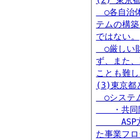
○各自治体
テムの構築
ではない。
○厳しい財
ず、また、
ことも難し
(3)東京
○システ
・共同開
ASP方式
た事業フロ