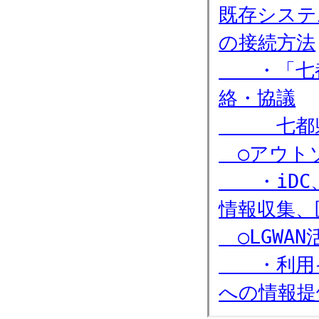
既存システ
の接続方法
・「七都
絡・協議
七都県市
○アウト
・iDC、
情報収集、
○LGWA
・利用イ
への情報提