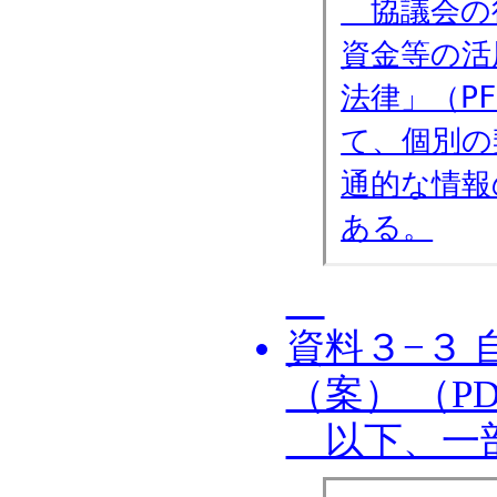
協議会の
資金等の活
法律」（P
て、個別の
通的な情報
ある。
資料３−３
（案） （P
以下、一