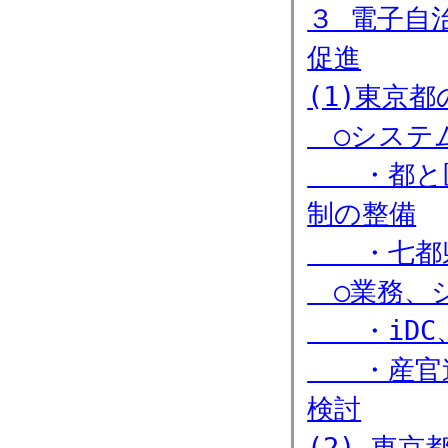
３ 電子自
促進
(1)東京都
○システ
・都と区
制の整備
・七都県
○業務、
・iDC、
・産官連
検討
(2) 東