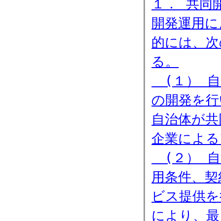
１． 共同
開発運用に
的には、次
る。
(１） 自
の開発を行
自治体が共
企業による
(２） 自
用条件、契
ビス提供を
により、最