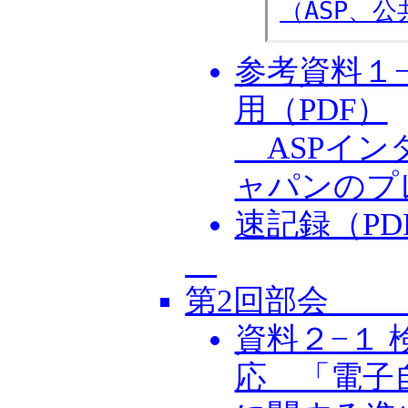
（ASP、公
参考資料１−
用（PDF）
ASPイン
ャパンのプ
速記録（PD
第2回部会 2
資料２−１
応 「電子