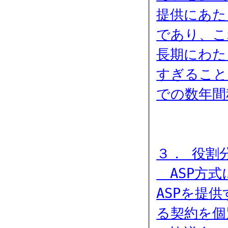
提供にあた
であり、こ
長期にわた
すぎること
での数年間
３． 役割
ASP方式
ASPを提
る契約を個