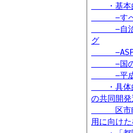
・基本的
−すべて
−自治体
グ
−ASP
−国の汎
−平成１
・具体的
の共同開発
区市町村
用に向けた