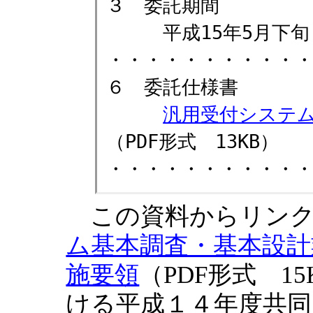
３ 委託期間
平成15年5月下旬（予
・・・・・・・・・・
６ 委託仕様書
汎用受付システ
（PDF形式 13KB）
・・・・・・・・・・
この資料からリンク
ム基本調査・基本設計
施要領
（PDF形式 1
ける平成１４年度共