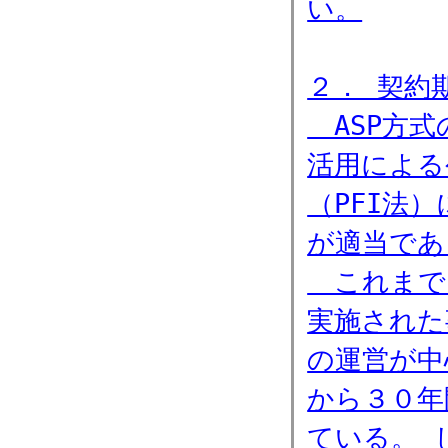
い。
２． 契約
ASP方式
活用による
（PFI法
が適当であ
これまで、
実施された
の運営が中
から３０年
ている。 