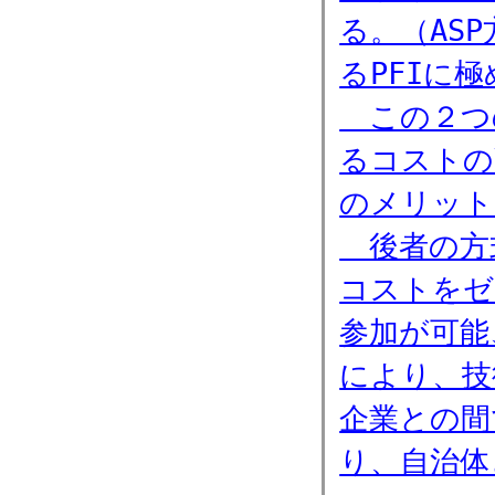
る。（AS
るPFIに
この２つ
るコストの
のメリット
後者の方式
コストをゼ
参加が可能
により、技
企業との間
り、自治体