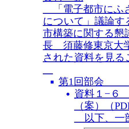
「電子都市にふさ
について」議論す
市構築に関する懇
長 須藤修東京大
された資料を見る
第1回部会 20
資料１−６
（案）（PD
以下、一