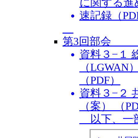
に関する進め
速記録（PD
第3回部会 2
資料３−１
（LGWA
（PDF）
資料３−２
（案） （P
以下、一