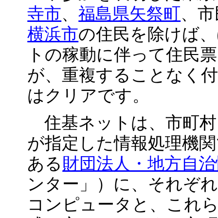
寺市
、
福島県矢祭町
、市
横浜市
の住民を除けば、
トの稼動に伴って住民票
が、重複することなく
はクリアです。
住基ネットは、市町村
が指定した情報処理機関
ある
財団法人・地方自治
ンター」）に、それぞ
コンピュータと、これら