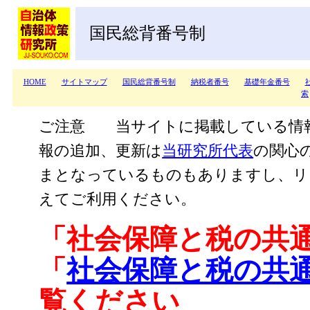
国民総背番号制
HOME
サイトマップ
国民総背番号制
納税者番号
基礎年金番号
索
ご注意 当サイトに掲載している情
報の追加、更新は
当研究所代表
の関心
まとなっているものもありますし、リ
えてご利用ください。
「社会保障と税の共
「
社会保障と税の共通
覧ください