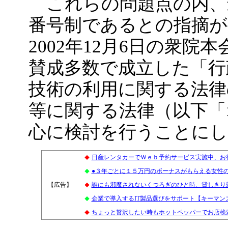
これらの問題点の内、
番号制であるとの指摘が
2002年12月6日の衆
賛成多数で成立した「行
技術の利用に関する法律
等に関する法律（以下「
心に検討を行うことに
日産レンタカーでＷｅｂ予約サービス実施中、お
◆
●３年ごとに１５万円のボーナスがもらえる女性
◆
【広告】
1
誰にも邪魔されないくつろぎのひと時、貸しきり
◆
企業で導入するIT製品選びをサポート【キーマン
◆
ちょっと贅沢したい時もホットペッパーでお店検索
◆