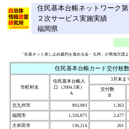
住民基本台帳ネットワーク第
２次サービス実施実績
福岡県
「住基ネット差し止め裁判を進める会・九州」が県地方課よ
住民基本台帳カード交付枚数 2
3月末ま
住民基本台帳人
市町村名
口（2004.3末）
交付数
Ａ
Ｂ
北九州市
993,983
1,363
福岡市
1,326,875
2,477
大牟田市
136,214
261