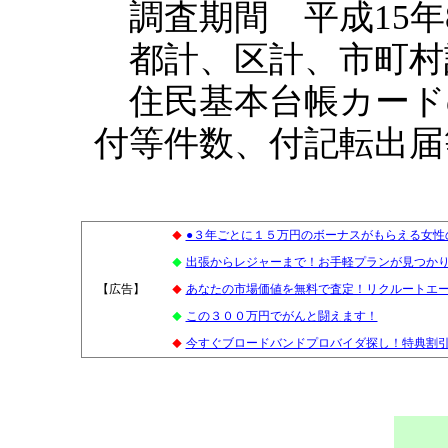
調査期間 平成15年8
都計、区計、市町村
住民基本台帳カード
付等件数、付記転出届
●３年ごとに１５万円のボーナスがもらえる女性
◆
出張からレジャーまで！お手軽プランが見つかります
◆
【広告】
3
あなたの市場価値を無料で査定！リクルートエ
◆
この３００万円でがんと闘えます！
◆
今すぐブロードバンドプロバイダ探し！特典割引多数
◆