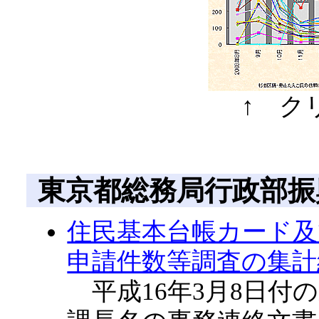
↑ ク
東京都総務局行政部振
住民基本台帳カード及
申請件数等調査の集計
平成16年3月8日付