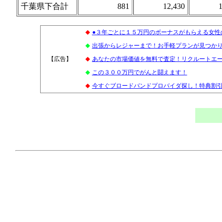
千葉県下合計
881
12,430
1
●３年ごとに１５万円のボーナスがもらえる女性
◆
出張からレジャーまで！お手軽プランが見つかります
◆
【広告】
3
あなたの市場価値を無料で査定！リクルートエ
◆
この３００万円でがんと闘えます！
◆
今すぐブロードバンドプロバイダ探し！特典割引多数
◆