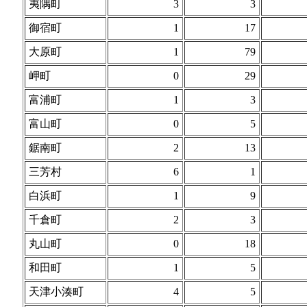
夷隅町
3
3
御宿町
1
17
大原町
1
79
岬町
0
29
富浦町
1
3
富山町
0
5
鋸南町
2
13
三芳村
6
1
白浜町
1
9
千倉町
2
3
丸山町
0
18
和田町
1
5
天津小湊町
4
5