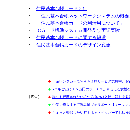
・
住民基本台帳カードとは
・
「住民基本台帳ネットワークシステムの概要
・
「住民基本台帳カードの利活用について」
・
ICカード標準システム開発及び実証実験
・
住民基本台帳カードに関する報道
・
住民基本台帳カードのデザイン変更
日産レンタカーでＷｅｂ予約サービス実施中、お
◆
●３年ごとに１５万円のボーナスがもらえる女性
◆
【広告】
1
誰にも邪魔されないくつろぎのひと時、貸しきり
◆
企業で導入するIT製品選びをサポート【キーマン
◆
ちょっと贅沢したい時もホットペッパーでお店検索
◆