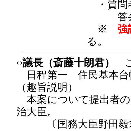
・質
答
※
強
る。
○議長（斎藤十朗君）
こ
日程第一 住民基本台
（趣旨説明）
本案について提出者の
治大臣。
〔国務大臣野田毅君