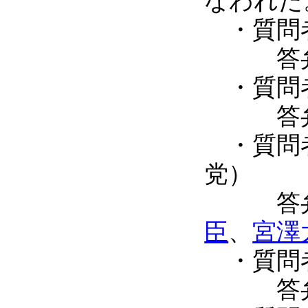
なわれた
・質
答
・質
答
・質
党）
答
臣
、
宮澤
・質
答