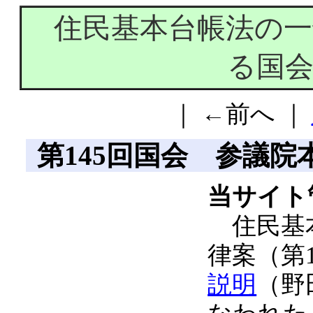
住民基本台帳法の一
る国
｜ ←前へ ｜
第145回国会 参議院本
当サイト
住民基本
律案（第
説明
（野