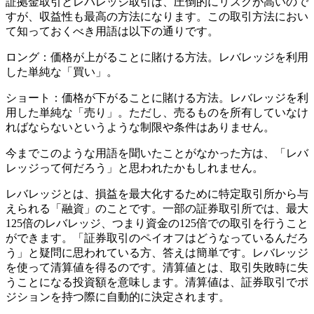
証拠金取引とレバレッジ取引は、圧倒的にリスクが高いので
すが、収益性も最高の方法になります。この取引方法におい
て知っておくべき用語は以下の通りです。
ロング：価格が上がることに賭ける方法。レバレッジを利用
した単純な「買い」。
ショート：価格が下がることに賭ける方法。レバレッジを利
用した単純な「売り」。ただし、売るものを所有していなけ
ればならないというような制限や条件はありません。
今までこのような用語を聞いたことがなかった方は、「レバ
レッジって何だろう」と思われたかもしれません。
レバレッジとは、損益を最大化するために特定取引所から与
えられる「融資」のことです。一部の証券取引所では、最大
125倍のレバレッジ、つまり資金の125倍での取引を行うこと
ができます。「証券取引のペイオフはどうなっているんだろ
う」と疑問に思われている方、答えは簡単です。レバレッジ
を使って清算値を得るのです。清算値とは、取引失敗時に失
うことになる投資額を意味します。清算値は、証券取引でポ
ジションを持つ際に自動的に決定されます。